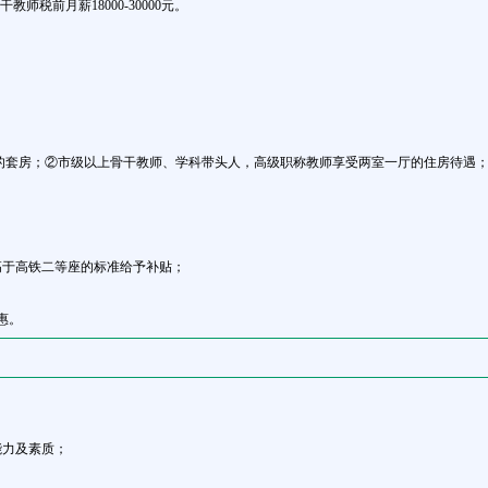
干教师税前月薪18000-30000元。
；
住的套房；②市级以上骨干教师、学科带头人，高级职称教师享受两室一厅的住房待遇
高于高铁二等座的标准给予补贴；
惠。
能力及素质；