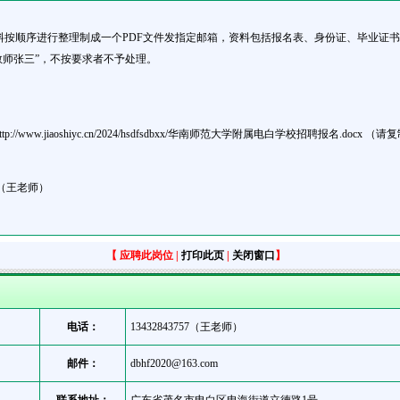
料按顺序进行整理制成一个PDF文件发指定邮箱，资料包括报名表、身份证、毕业证
教师张三”，不按要求者不予处理。
ww.jiaoshiyc.cn/2024/hsdfsdbxx/华南师范大学附属电白学校招聘报名.doc
757（王老师）
【
应聘此岗位
|
打印此页
|
关闭窗口
】
电话：
13432843757（王老师）
邮件：
dbhf2020@163.com