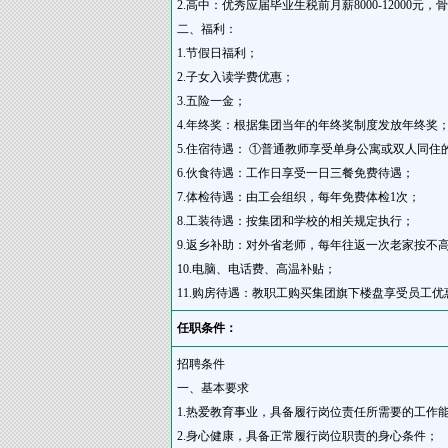
2.高中：优秀应届毕业生税前月薪8000-12000元，骨
二、福利：
1.节假日福利；
2.子女入读学费优惠；
3.五险一金；
4.年终奖：根据集团当年的年终奖制度发放年终奖
5.住宿待遇： ①普通教师享受单身公寓或双人同
6.伙食待遇：工作日享受一日三餐免费待遇；
7.体检待遇：由工会组织，每年免费体检1次；
8.工装待遇：按集团和学校的相关规定执行；
9.返乡补助：对外省老师，每年往返一次老家按不
10.电脑、电话费、高温补贴；
11.购房待遇：教职工购买集团旗下楼盘享受员工优
任职条件：
招聘条件
一、基本要求
1.热爱教育事业，具备履行岗位责任所需要的工作
2.身心健康，具备正常履行岗位职责的身心条件；