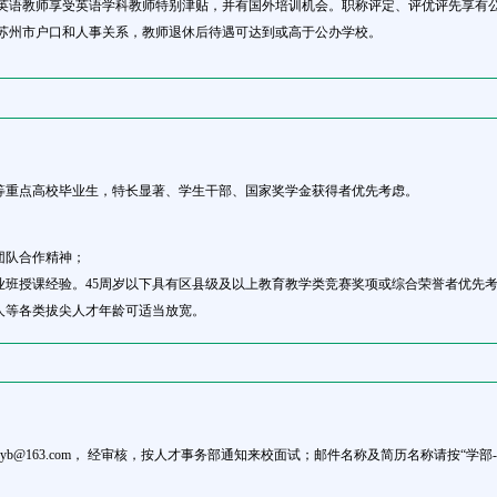
，英语教师享受英语学科教师特别津贴，并有国外培训机会。职称评定、评优评先享有
入苏州市户口和人事关系，教师退休后待遇可达到或高于公办学校。
11等重点高校毕业生，特长显著、学生干部、国家奖学金获得者优先考虑。
团队合作精神；
业班授课经验。45周岁以下具有区县级及以上教育教学类竞赛奖项或综合荣誉者优先
人等各类拔尖人才年龄可适当放宽。
zyb@163.com， 经审核，按人才事务部通知来校面试；邮件名称及简历名称请按“学