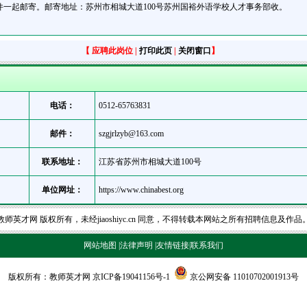
一起邮寄。邮寄地址：苏州市相城大道100号苏州国裕外语学校人才事务部收。
【
应聘此岗位
|
打印此页
|
关闭窗口
】
电话：
0512-65763831
邮件：
szgjrlzyb@163.com
联系地址：
江苏省苏州市相城大道100号
单位网址：
https://www.chinabest.org
教师英才网
版权所有，未经jiaoshiyc.cn 同意，不得转载本网站之所有招聘信息及作品
网站地图
|
法律声明
|
友情链接
|
联系我们
版权所有：
教师英才网
京ICP备19041156号-1
京公网安备 11010702001913号